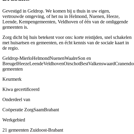
Gevestigd in Geldrop. We komen bij u thuis in uw eigen,
vertrouwde omgeving, of het nu in Helmond, Nuenen, Heeze,
Leende, Kempengemeenten, Veldhoven of één van de omliggende
gemeenten is.
Zorg dicht bij huis betekent voor ons: korte reistijden, snel schakelen
met huisartsen en gemeenten, en écht kennis van de sociale kaart in
de regio.
Geldrop-Mierlo
Helmond
Nuenen
Waalre
Son en
Breugel
Heeze
Leende
Veldhoven
Oirschot
Best
Valkenswaard
Cranendo
gemeenten
Keurmerk
Kiwa gecertificeerd
Onderdeel van
Coöperatie ZorgSaamBrabant
Werkgebied
21 gemeenten Zuidoost-Brabant