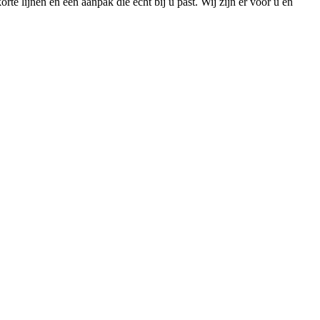
te lijnen en een aanpak die écht bij u past.
Wij zijn er voor u en